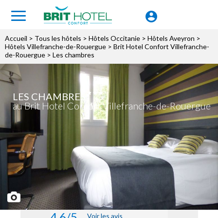
Accueil
>
Tous les hôtels
>
Hôtels Occitanie
>
Hôtels Aveyron
>
Hôtels Villefranche-de-Rouergue
>
Brit Hotel Confort Villefranche-
de-Rouergue
> Les chambres
LES CHAMBRES
au Brit Hotel Confort Villefranche-de-Rouergue
4.6/5
Voir les avis