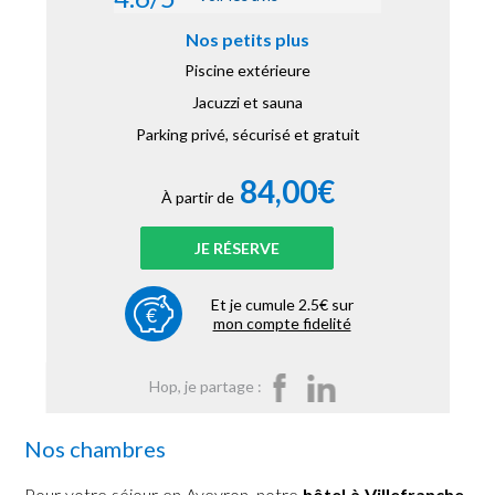
Nos petits plus
Piscine extérieure
Jacuzzi et sauna
Parking privé, sécurisé et gratuit
84,00€
À partir de
JE RÉSERVE
Et je cumule 2.5€ sur
mon compte fidelité
Hop, je partage :
Nos chambres
Pour votre séjour en Aveyron, notre
hôtel à Villefranche-