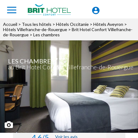
Accueil
>
Tous les hôtels
>
Hôtels Occitanie
>
Hôtels Aveyron
>
Hôtels Villefranche-de-Rouergue
>
Brit Hotel Confort Villefranche-
de-Rouergue
> Les chambres
LES CHAMBRES
au Brit Hotel Confort Villefranche-de-Rouergue
4.6/5
Voir les avis